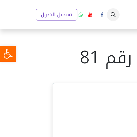
ار
إعلانات
تقارير والخطط التنموية
تسجيل الدخول
مدينتي (GIS)
ميديا
م 81